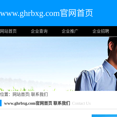
www.ghrbxg.com官网首页
网站首页
企业查询
企业推广
企业招聘
位置：
网站首页
|
联系我们
www.ghrbxg.com官网首页 联系我们
Contact Us