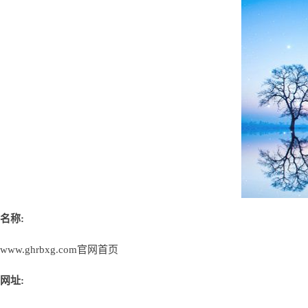
名称:
www.ghrbxg.com官网首页
网址: